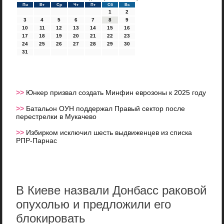
Пн
Вт
Ср
Чт
Пт
Сб
Вс
1
2
3
4
5
6
7
8
9
10
11
12
13
14
15
16
17
18
19
20
21
22
23
24
25
26
27
28
29
30
31
>>
Юнкер призвал создать Минфин еврозоны к 2025 году
>>
Батальон ОУН поддержал Правый сектор после
перестрелки в Мукачево
>>
Избирком исключил шесть выдвиженцев из списка
РПР-Парнас
В Киеве назвали Донбасс раковой
опухолью и предложили его
блокировать