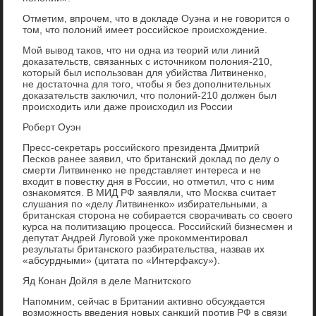
Отметим, впрочем, что в докладе Оуэна и не говорится о
том, что полоний имеет российское происхождение.
Мой вывод таков, что ни одна из теорий или линий
доказательств, связанных с источником полония-210,
который был использован для убийства Литвиненко,
не достаточна для того, чтобы я без дополнительных
доказательств заключил, что полоний-210 должен был
происходить или даже происходил из России
Роберт Оуэн
Пресс-секретарь российского президента Дмитрий
Песков ранее заявил, что британский доклад по делу о
смерти Литвиненко не представляет интереса и не
входит в повестку дня в России, но отметил, что с ним
ознакомятся. В МИД РФ заявляли, что Москва считает
слушания по «делу Литвиненко» избирательными, а
британская сторона не собирается сворачивать со своего
курса на политизацию процесса. Российский бизнесмен и
депутат Андрей Луговой уже прокомментировал
результаты британского разбирательства, назвав их
«абсурдными» (цитата по «Интерфаксу»).
Яд Конан Дойля в деле Магнитского
Напомним, сейчас в Британии активно обсуждается
возможность введения новых санкций против РФ в связи