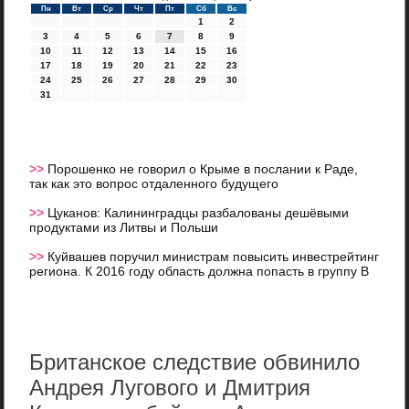
Пн
Вт
Ср
Чт
Пт
Сб
Вс
1
2
3
4
5
6
7
8
9
10
11
12
13
14
15
16
17
18
19
20
21
22
23
24
25
26
27
28
29
30
31
>>
Порошенко не говорил о Крыме в послании к Раде,
так как это вопрос отдаленного будущего
>>
Цуканов: Калининградцы разбалованы дешёвыми
продуктами из Литвы и Польши
>>
Куйвашев поручил министрам повысить инвестрейтинг
региона. К 2016 году область должна попасть в группу В
Британское следствие обвинило
Андрея Лугового и Дмитрия