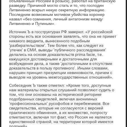
объявленный Россией в розыск), работал на британскую
разведку. Причиной могло стать и то, что господин
Литвиненко вскрыл некую секретную информацию.
Последним возможным мотивом убийства коронер
назвал «без сомнения, личный антагонизм между
Литвиненко и Путиным».
Источник Ъ в госструктурах РФ заверил: «У российской
стороны есть все основания заявлять, что она не примет
никакого вердикта, вынесенного подобным
'разбирательством'. Тем более что, как следует из
'утечек' в СМИ, выводы 'публичного расследования'
делались на основе доказательств prima facie, т.е.
кажущихся достоверными и достаточными для
возбуждения дела, а также 'достаточными в отсутствие
доказательств в пользу противного'. Иными словами,
нарушен принцип презумпции невиновности, причем с
выводом на уровень межгосударственных отношений».
Собеседник Ъ также отметил: «Кроме того, доступные
нам материалы открытых слушаний позволяют судить о
том, что они основаны на истерической риторике
подобранных свидетелей, включая анонимных
'профессиональных' русофобов и перебежчиков. Все
свидетельства, которые не согласуются с версией
практического обвинения, а их множество, попросту
отметаются, включая тот факт, что Россия не является
единственной страной, на территории которой имеется
полоний».