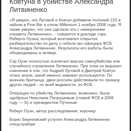
Ковтуна в убийстве Александра
Литвиненко
«Я уверен, что Луговой и Ковтун добавили полоний-210 в
чайник в Pine Bar в отеле Millenium 1 ноября 2006 года. Я
также уверен, что они сделали это с намерением
отравить Литвиненко», - говорится в докладе сэра
Роберта Оуэна, который возглавлял открытое
разбирательство по делу о гибели экс-офицера ФСБ
Александра Литвиненко. Результаты его работы были
обнародованы в четверг.
Сэр Оуэн полностью исключил версии самоубийства или
случайного отравления Литвиненко. При этом он выразил
сомнение в том, что Андрей Луговой и Дмитрий Ковтун
точно знали, какой именно химикат используется. По
мнению британца, двое россиян действовали по приказу
других людей - по всей видимости, из ФСБ.
Операция по убийству Литвиненко, возможно, была
одобрена Николаем Патрушевым (главой ФСБ в 2006
году — Ъ) и президентом Путиным
Роберт Оуэн, автор расследования, коронер
Борис Березовский уступил Александра Литвиненко
спецслужбам