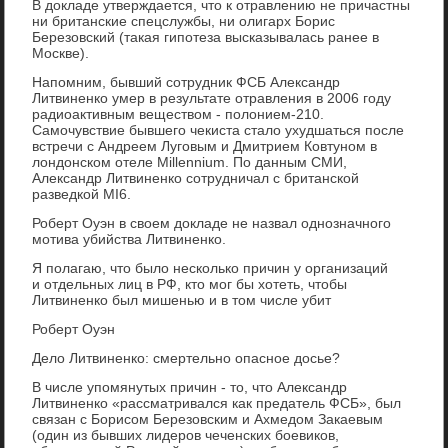
В докладе утверждается, что к отравлению не причастны
ни британские спецслужбы, ни олигарх Борис
Березовский (такая гипотеза высказывалась ранее в
Москве).
Напомним, бывший сотрудник ФСБ Александр
Литвиненко умер в результате отравления в 2006 году
радиоактивным веществом - полонием-210.
Самочувствие бывшего чекиста стало ухудшаться после
встречи с Андреем Луговым и Дмитрием Ковтуном в
лондонском отеле Millennium. По данным СМИ,
Александр Литвиненко сотрудничал с британской
разведкой MI6.
Роберт Оуэн в своем докладе не назвал однозначного
мотива убийства Литвиненко.
Я полагаю, что было несколько причин у организаций
и отдельных лиц в РФ, кто мог бы хотеть, чтобы
Литвиненко был мишенью и в том числе убит
Роберт Оуэн
Дело Литвиненко: смертельно опасное досье?
В числе упомянутых причин - то, что Александр
Литвиненко «рассматривался как предатель ФСБ», был
связан с Борисом Березовским и Ахмедом Закаевым
(один из бывших лидеров чеченских боевиков,