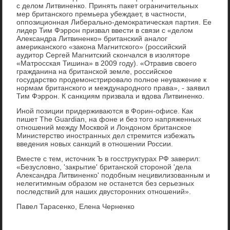
с делом Литвиненко. Принять пакет ограничительных
мер британского премьера убеждает, в частности,
оппозиционная Либерально-демократическая партия. Ее
лидер Тим Фэррон призвал ввести в связи с «делом
Александра Литвиненко» британский аналог
американского «закона Магнитского» (российский
аудитор Сергей Магнитский скончался в изоляторе
«Матросская Тишина» в 2009 году). «Отравив своего
гражданина на британской земле, российское
государство продемонстрировало полное неуважение к
нормам британского и международного права», - заявил
Тим Фэррон. К санкциям призвала и вдова Литвиненко.
Иной позиции придерживаются в Форин-офисе. Как
пишет The Guardian, на фоне и без того напряженных
отношений между Москвой и Лондоном британское
Министерство иностранных дел стремится избежать
введения новых санкций в отношении России.
Вместе с тем, источник Ъ в госструктурах РФ заверил:
«Безусловно, 'закрытие' британской стороной 'дела
Александра Литвиненко' подобным нецивилизованным и
нелегитимным образом не останется без серьезных
последствий для наших двусторонних отношений».
Павел Тарасенко, Елена Черненко