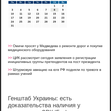
Пн
Вт
Ср
Чт
Пт
Сб
Вс
1
2
3
4
5
6
7
8
9
10
11
12
13
14
15
16
17
18
19
20
21
22
23
24
25
26
27
28
29
30
31
>>
Омичи просят у Медведева о ремонте дорог и покупке
медицинского оборудования
>>
ЦИК рассмотрит сегодня заявления о регистрации
инициативных группы претендентов на пост президента
>>
Штурмовую авиацию на юге РФ подняли по тревоге в
рамках учений
Генштаб Украины: есть
доказательства наличия у