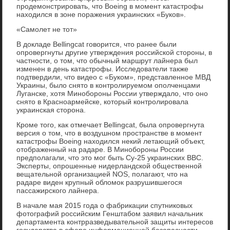
продемонстрировать, что Boeing в момент катастрофы
находился в зоне поражения украинских «Буков».
«Самолет не тот»
В докладе Bellingcat говорится, что ранее были
опровергнуты другие утверждения российской стороны, в
частности, о том, что обычный маршрут лайнера был
изменен в день катастрофы. Исследователи также
подтвердили, что видео с «Буком», представленное МВД
Украины, было снято в контролируемом ополченцами
Луганске, хотя Минобороны России утверждало, что оно
снято в Красноармейске, который контролировала
украинская сторона.
Кроме того, как отмечает Bellingcat, была опровергнута
версия о том, что в воздушном пространстве в момент
катастрофы Boeing находился некий летающий объект,
отображенный на радаре. В Минобороны России
предполагали, что это мог быть Су-25 украинских ВВС.
Эксперты, опрошенные нидерландской общественной
вещательной организацией NOS, полагают, что на
радаре виден крупный обломок разрушившегося
пассажирского лайнера.
В начале мая 2015 года о фабрикации спутниковых
фотографий российским Генштабом заявил начальник
департамента контрразведывательной защиты интересов
государства в сфере информационной безопасности