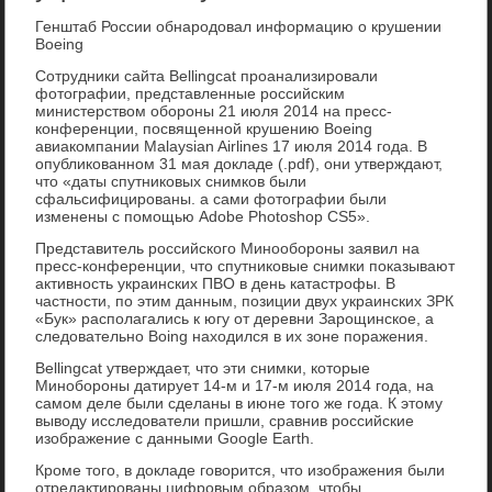
Генштаб России обнародовал информацию о крушении
Boeing
Сотрудники сайта Bellingcat проанализировали
фотографии, представленные российским
министерством обороны 21 июля 2014 на пресс-
конференции, посвященной крушению Boeing
авиакомпании Malaysian Airlines 17 июля 2014 года. В
опубликованном 31 мая докладе (.pdf), они утверждают,
что «даты спутниковых снимков были
сфальсифицированы. а сами фотографии были
изменены с помощью Adobe Photoshop CS5».
Представитель российского Минообороны заявил на
пресс-конференции, что спутниковые снимки показывают
активность украинских ПВО в день катастрофы. В
частности, по этим данным, позиции двух украинских ЗРК
«Бук» располагались к югу от деревни Зарощинское, а
следовательно Boing находился в их зоне поражения.
Bellingcat утверждает, что эти снимки, которые
Минобороны датирует 14-м и 17-м июля 2014 года, на
самом деле были сделаны в июне того же года. К этому
выводу исследователи пришли, сравнив российские
изображение с данными Google Earth.
Кроме того, в докладе говорится, что изображения были
отредактированы цифровым образом, чтобы