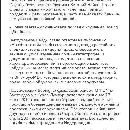
Службы безопасности Украины Виталий Найда. По его
словам, снимки имеют многочисленные признаки
подделки и ретуширования, и часть из них сняты раньше,
чем указано российской стороной.
«Новая газета» опубликовала доклад о крушении Boeing
в Донбассе
Выступление Найды стало ответом на публикацию
«Новой газетой» якобы секретного доклада российских
специалистов для нидерландских следователей,
занимающихся изучением причин катастрофы. В
документе говорилось, о том, что на основании
характера повреждений и поражающих элементов,
найденных на месте падения самолета, можно сделать
вывод о том, что он был поражен ракетой, выпущенной
из ЗРК «Бук-М1», который располагался на территории,
подконтрольной украинским силовым структурам.
Пассажирский Boeing, следовавший рейсом MH-17 из
Амстердама в Куала-Лумпур, потерпел крушение 17
июля 2014 года на востоке Украины над районом, где
проходили боевые действия между украинской армией и
пророссийскими ополченцами. Обе стороны обвиняют
друг друга в гибели авиалайнера. Жертвами катастрофы
стали 298 пассажиров и членов экипажа. Большинство
погибших были гражданами Нидерландов.