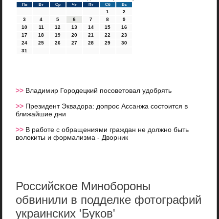
Пн
Вт
Ср
Чт
Пт
Сб
Вс
1
2
3
4
5
6
7
8
9
10
11
12
13
14
15
16
17
18
19
20
21
22
23
24
25
26
27
28
29
30
31
>>
Владимир Городецкий посоветовал удобрять
>>
Президент Эквадора: допрос Ассанжа состоится в
ближайшие дни
>>
В работе с обращениями граждан не должно быть
волокиты и формализма - Дворник
Российское Минобороны
обвинили в подделке фотографий
украинских 'Буков'