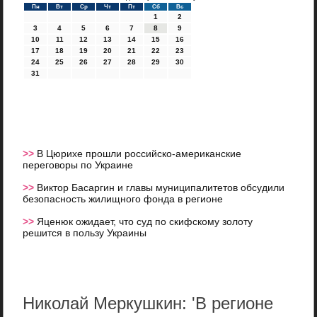
Пн
Вт
Ср
Чт
Пт
Сб
Вс
1
2
3
4
5
6
7
8
9
10
11
12
13
14
15
16
17
18
19
20
21
22
23
24
25
26
27
28
29
30
31
>>
В Цюрихе прошли российско-американские
переговоры по Украине
>>
Виктор Басаргин и главы муниципалитетов обсудили
безопасность жилищного фонда в регионе
>>
Яценюк ожидает, что суд по скифскому золоту
решится в пользу Украины
Николай Меркушкин: 'В регионе