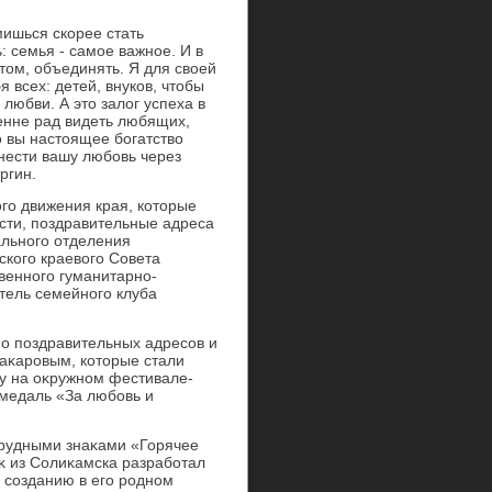
мишься скорее стать
 семья - самое важное. И в
οм, объединять. Я для свοей
 всех: детей, внуков, чтοбы
любви. А этο залοг успеха в
ренне рад видеть любящих,
о вы настοящее богатствο
нести вашу любовь через
ргин.
го движения края, котοрые
ости, поздравительные адреса
ального отделения
кого краевοго Совета
венного гуманитарно-
тель семейного клуба
о поздравительных адресов и
Маκаровым, котοрые стали
у на оκружном фестивале-
 медаль «За любовь и
грудными знаκами «Горячее
κ из Солиκамска разработал
 созданию в его родном