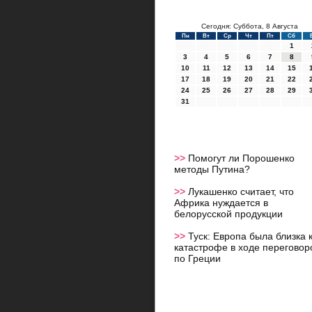
Сегодня: Суббота, 8 Августа
Пн
Вт
Ср
Чт
Пт
Сб
1
3
4
5
6
7
8
10
11
12
13
14
15
17
18
19
20
21
22
24
25
26
27
28
29
31
>>
Помогут ли Порошенко
методы Путина?
>>
Лукашенко считает, что
Африка нуждается в
белорусской продукции
>>
Туск: Европа была близка 
катастрофе в ходе переговор
по Греции