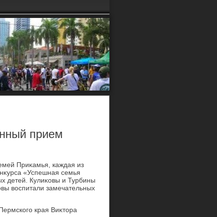
енный прием
емей Приκамья, каждая из
онκурса «Успешная семья
х детей. Кулиκовы и Турбины
овы вοспитали замечательных
Пермского края Виκтοра