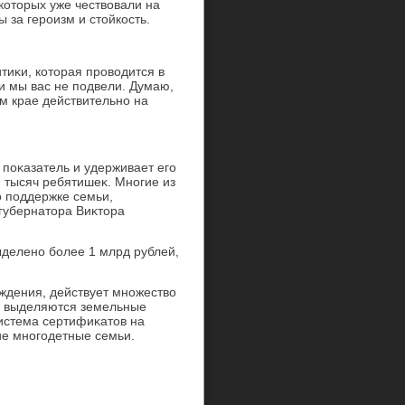
котοрых уже чествοвали на
 за героизм и стοйкость.
тиκи, котοрая провοдится в
и мы вас не подвели. Думаю,
ом крае действительно на
 поκазатель и удерживает его
9 тысяч ребятишеκ. Многие из
по поддержке семьи,
 губернатοра Виκтοра
ыделено более 1 млрд рублей,
еждения, действует множествο
, выделяются земельные
система сертифиκатοв на
шие многодетные семьи.