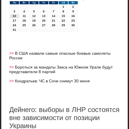
Пн
Вт
Ср
Чт
Пт
Сб
Вс
1
2
3
4
5
6
7
8
9
10
11
12
13
14
15
16
17
18
19
20
21
22
23
24
25
26
27
28
29
30
31
>>
В США назвали самые опасные боевые самолеты
России
>>
Бороться за мандаты Закса на Южном Урале будут
представители 8 партий
>>
Кондратьев: ЧС в Сочи снимут 30 июня
Дейнего: выборы в ЛНР состоятся
вне зависимости от позиции
Украины