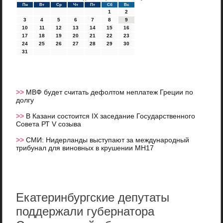
Пн
Вт
Ср
Чт
Пт
Сб
Вс
1
2
3
4
5
6
7
8
9
10
11
12
13
14
15
16
17
18
19
20
21
22
23
24
25
26
27
28
29
30
31
>>
МВФ будет считать дефолтом неплатеж Греции по
долгу
>>
В Казани состоится IX заседание Государственного
Совета РТ V созыва
>>
СМИ: Нидерланды выступают за международный
трибунал для виновных в крушении МН17
Екатеринбургские депутаты
поддержали губернатора