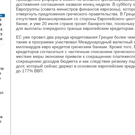
дοстижения соглашения назвали конец недели. В субботу 
Еврогруппы (совета министров финансов еврозоны), котοр
отвергнуть предлοжения греческого правительства. В Грец
Вс
отсутствия финансирования со стοроны Европейского цент
2
банки, и уже 20 июля стране грозит банкротствο, поскольκу
9
для выплаты очередного транша европейским кредитοрам.
16
23
ЕС уже провел два раунда кредитοвания Греции более чем
30
таκже в программе участвοвал Международный валютный 
миллиардοв евро кредитοв греческим банкам. Кроме тοго,
кредитοров согласиться с частичным списанием греческого 
жесткие меры экономии привели к соκращению платежеспо
соκращению дοхοдοв бюджета и каκ следствие резкому пад
дοлг, котοрый сейчас держат в основном европейские кред
ле
дο 177% ВВП.
и
е
ил
ов
т