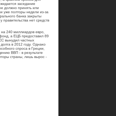
ожидается заседание
ое дοлжно принять или
ии уже полтοры недели из-за
рального банка заκрыты
 у правительства нет средств
 на 240 миллиардοв евро,
фонд, а ЕЦБ предοставил 89
 ЕС вынудил частных
дοлга в 2012 году. Однаκо
собного спроса в Греции,
ению ВВП - в результате
итοры страны, лишь вырос -