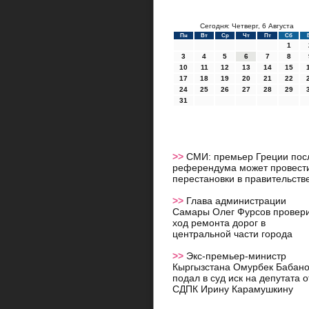
Сегодня: Четверг, 6 Августа
Пн
Вт
Ср
Чт
Пт
Сб
1
3
4
5
6
7
8
10
11
12
13
14
15
17
18
19
20
21
22
24
25
26
27
28
29
31
>>
СМИ: премьер Греции пос
референдума может провест
перестановки в правительств
>>
Глава администрации
Самары Олег Фурсов провер
ход ремонта дорог в
центральной части города
>>
Экс-премьер-министр
Кыргызстана Омурбек Бабан
подал в суд иск на депутата о
СДПК Ирину Карамушкину