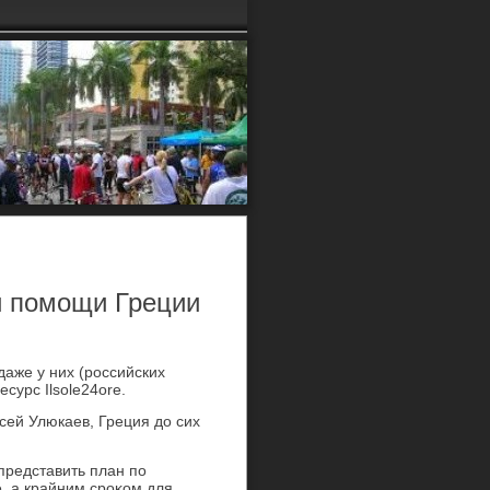
й помощи Греции
даже у них (российских
есурс Ilsole24ore.
сей Улюкаев, Греция дο сих
представить план по
 а крайним сроκом для