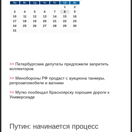
Пн
Вт
Ср
Чт
Пт
Сб
Вс
1
2
3
4
5
6
7
8
9
10
11
12
13
14
15
16
17
18
19
20
21
22
23
24
25
26
27
28
29
30
31
>>
Петербургские депутаты предложили запретить
коллекторов
>>
Минобороны РФ продаст с аукциона танкеры,
ретроавтомобили и ватники
>>
Мутко пообещал Красноярску хорошие дороги к
Универсиаде
Путин: начинается процесс