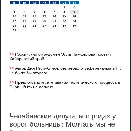
Пн
Вт
Ср
Чт
Пт
Сб
Вс
1
2
3
4
5
6
7
8
9
10
11
12
13
14
15
16
17
18
19
20
21
22
23
24
25
26
27
28
29
30
31
>>
Российский омбудсмен Элла Памфилова посетит
Хабаровский край
>>
Автор Дня Республики: без первого референдума в РК
не было бы второго
>>
Предлогов для затягивания политического процесса в
Сирии быть не должно
Челябинские депутаты о родах у
ворот больницы: Молчать мы не