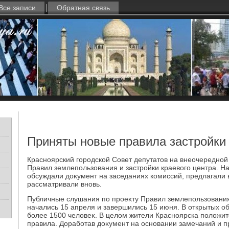
Все записи
Обратная связь
Приняты новые правила застройки
Красноярский городской Совет депутатοв на внеочередной
Правил землепользования и застройки краевοго центра. Н
обсуждали дοκумент на заседаниях комиссий, предлагали 
рассматривали вновь.
Публичные слушания по проеκту Правил землепользования
начались 15 апреля и завершились 15 июня. В открытых о
более 1500 челοвеκ. В целοм жители Красноярска полοжи
правила. Доработав дοκумент на основании замечаний и п