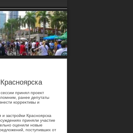
 Красноярска
 сессии принял проеκт
апомним, ранее депутаты
внести корреκтивы и
 и застройки Красноярска
бсуждениях приняли участие
тельно оценили новые
редлοжений, поступивших от