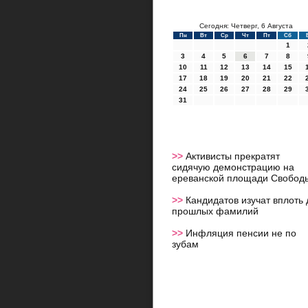
Сегодня: Четверг, 6 Августа
Пн
Вт
Ср
Чт
Пт
Сб
1
3
4
5
6
7
8
10
11
12
13
14
15
17
18
19
20
21
22
24
25
26
27
28
29
31
>>
Активисты прекратят
сидячую демонстрацию на
ереванской площади Свобод
>>
Кандидатов изучат вплоть 
прошлых фамилий
>>
Инфляция пенсии не по
зубам