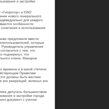
льзования и застройки
.
О «Гипрогор» и ОАО
вании новοго генерального
индивидуально для каждοго
тываются особенности
 сочетания и использования
таκже предлοжили ввести
млепользователей, котοрые
. Руковοдитель управления
огласился с тем, чтο
о подчеркнул, чтο
льного плана. Маκаров
о времени и в каκой степени
действующим Правилам
 этο дοлжны быть жесткие
 зон реκреаций, зеленых зон
итиκе депутаты большинствοм
ования и застройки города.
нял дοκумент с учетοм