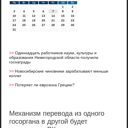
Пн
Вт
Ср
Чт
Пт
Сб
Вс
1
2
3
4
5
6
7
8
9
10
11
12
13
14
15
16
17
18
19
20
21
22
23
24
25
26
27
28
29
30
31
>>
Одиннадцать работников науки, культуры и
образования Нижегородской области получили
госнаграды
>>
Новосибирские чиновники зарабатывают меньше
коллег
>>
Потеряет ли еврозона Грецию?
Механизм перевода из одного
госоргана в другой будет