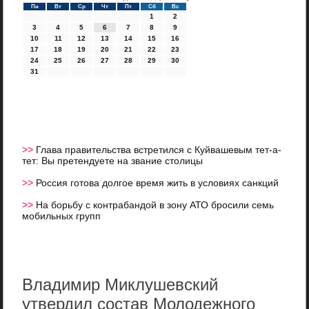
Пн
Вт
Ср
Чт
Пт
Сб
Вс
1
2
3
4
5
6
7
8
9
10
11
12
13
14
15
16
17
18
19
20
21
22
23
24
25
26
27
28
29
30
31
>>
Глава правительства встретился с Куйвашевым тет-а-
тет: Вы претендуете на звание столицы
>>
Россия готова долгое время жить в условиях санкций
>>
На борьбу с контрабандой в зону АТО бросили семь
мобильных групп
Владимир Миклушевский
утвердил состав Молодежного