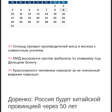
Пн
Вт
Ср
Чт
Пт
Сб
Вс
1
2
3
4
5
6
7
8
9
10
11
12
13
14
15
16
17
18
19
20
21
22
23
24
25
26
27
28
29
30
31
>>
Олланд призвал производителей мяса и молока к
совместным усилиям
>>
МИД высказался против трибунала по упавшему под
Донецком Боингу
>>
Красноярского чиновника наказали за не снесенный
вовремя павильон
Доренко: Россия будет китайской
провинцией через 50 лет