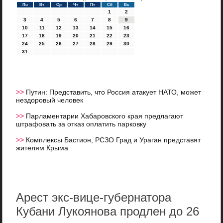
Пн
Вт
Ср
Чт
Пт
Сб
Вс
1
2
3
4
5
6
7
8
9
10
11
12
13
14
15
16
17
18
19
20
21
22
23
24
25
26
27
28
29
30
31
>>
Путин: Представить, что Россия атакует НАТО, может
нездоровый человек
>>
Парламентарии Хабаровского края предлагают
штрафовать за отказ оплатить парковку
>>
Комплексы Бастион, РСЗО Град и Ураган представят
жителям Крыма
Арест экс-вице-губернатора
Кубани Лукоянова продлен до 26