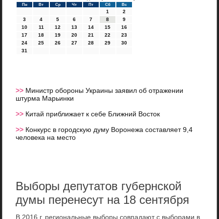
Пн
Вт
Ср
Чт
Пт
Сб
Вс
1
2
3
4
5
6
7
8
9
10
11
12
13
14
15
16
17
18
19
20
21
22
23
24
25
26
27
28
29
30
31
>>
Министр обороны Украины заявил об отражении
штурма Марьинки
>>
Китай приближает к себе Ближний Восток
>>
Конкурс в городскую думу Воронежа составляет 9,4
человека на место
Выборы депутатов губернской
думы перенесут на 18 сентября
В 2016 г. региональные выборы совпадают с выборами в