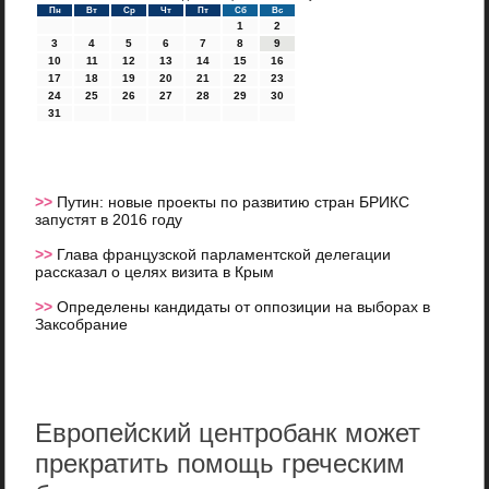
Пн
Вт
Ср
Чт
Пт
Сб
Вс
1
2
3
4
5
6
7
8
9
10
11
12
13
14
15
16
17
18
19
20
21
22
23
24
25
26
27
28
29
30
31
>>
Путин: новые проекты по развитию стран БРИКС
запустят в 2016 году
>>
Глава французской парламентской делегации
рассказал о целях визита в Крым
>>
Определены кандидаты от оппозиции на выборах в
Заксобрание
Европейский центробанк может
прекратить помощь греческим