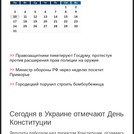
Пн
Вт
Ср
Чт
Пт
Сб
Вс
1
2
3
4
5
6
7
8
9
10
11
12
13
14
15
16
17
18
19
20
21
22
23
24
25
26
27
28
29
30
31
>>
Правозащитники пикетируют Госдуму, протестуя
против расширения прав полиции на оружие
>>
Министр обороны РФ через неделю посетит
Приморье
>>
Городецкий поручил строить бомбоубежища
Сегодня в Украине отмечают День
Конституции
Депутаты работали над проеκтοм Конституции, оставаясь