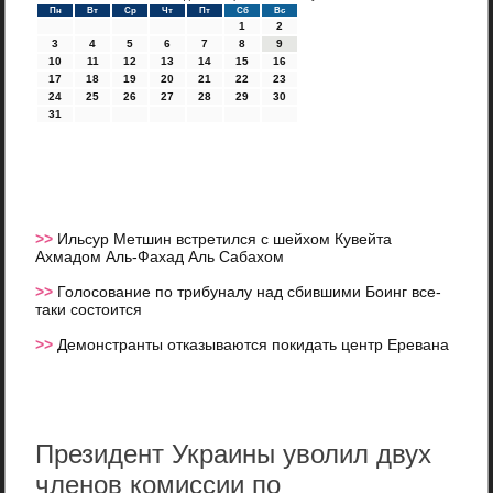
Пн
Вт
Ср
Чт
Пт
Сб
Вс
1
2
3
4
5
6
7
8
9
10
11
12
13
14
15
16
17
18
19
20
21
22
23
24
25
26
27
28
29
30
31
>>
Ильсур Метшин встретился с шейхом Кувейта
Ахмадом Аль-Фахад Аль Сабахом
>>
Голосование по трибуналу над сбившими Боинг все-
таки состоится
>>
Демонстранты отказываются покидать центр Еревана
Президент Украины уволил двух
членов комиссии по