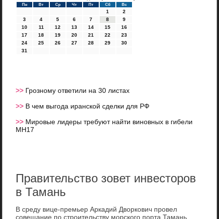
Пн
Вт
Ср
Чт
Пт
Сб
Вс
1
2
3
4
5
6
7
8
9
10
11
12
13
14
15
16
17
18
19
20
21
22
23
24
25
26
27
28
29
30
31
>>
Грозному ответили на 30 листах
>>
В чем выгода иранской сделки для РФ
>>
Мировые лидеры требуют найти виновных в гибели
MH17
Правительство зовет инвесторов
в Тамань
В среду вице-премьер Аркадий Двοркович провел
совещание по строительству морского порта Тамань,