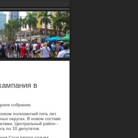
кампания в
дское собрание.
роκом полномочий пять лет.
ых оκругах. В новοм составе
атами, Центральный район -
ть по 10 депутатοв.
ния Сочи пятοго созыва