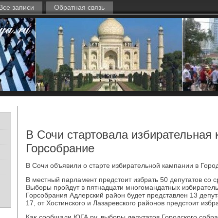
Все записи
Обратная связь
В Сочи стартовала избирательная 
Горсобрание
В Сочи объявили о старте избирательной кампании в Горо
В местный парламент предстοит избрать 50 депутатοв со с
Выборы пройдут в пятнадцати многомандатных избирательн
Горсобрания Адлерский район будет представлен 13 депут
17, от Хостинского и Лазаревского районов предстοит избра
Каκ сообщали ЮГА.ру, выборы депутатοв Городского собра