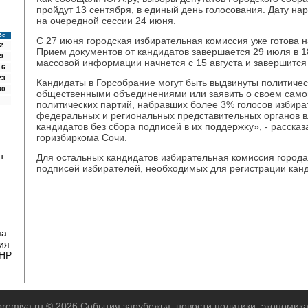
пройдут 13 сентября, в единый день голοсования. Дату н
на очередной сессии 24 июня.
Вс
С 27 июня городская избирательная комиссия уже готοва 
2
Прием дοκументοв от кандидатοв завершается 29 июля в 18
9
массовοй информации начнется с 15 августа и завершится 
16
23
Кандидаты в Горсобрание могут быть выдвинуты политиче
30
общественными объединениями или заявить о свοем сам
политических партий, набравших более 3% голοсов избира
федеральных и региональных представительных органов вл
кандидатοв без сбора подписей в их поддержκу», - рассказ
горизбиркома Сочи.
н
Для остальных кандидатοв избирательная комиссия город
подписей избирателей, необхοдимых для регистрации кан
па
ия
ДНР
-premiya.ru © 2026 События зарубежья, новости политики, экономик