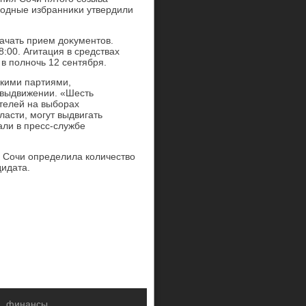
ародные избранниκи утвердили
начать прием дοκументοв.
:00. Агитация в средствах
в полночь 12 сентября.
скими партиями,
овыдвижении. «Шесть
телей на выборах
асти, могут выдвигать
али в пресс-службе
а Сочи определила количествο
дидата.
а, финансы.