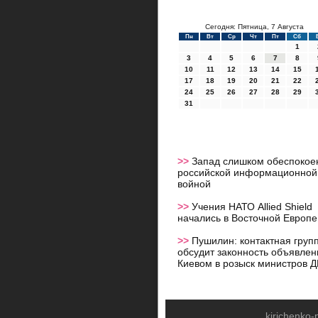
Сегодня: Пятница, 7 Августа
Пн
Вт
Ср
Чт
Пт
Сб
1
3
4
5
6
7
8
10
11
12
13
14
15
17
18
19
20
21
22
24
25
26
27
28
29
31
>>
Запад слишком обеспокое
российской информационной
войной
>>
Учения НАТО Allied Shield
начались в Восточной Европе
>>
Пушилин: контактная груп
обсудит законность объявлен
Киевом в розыск министров 
kirichenko