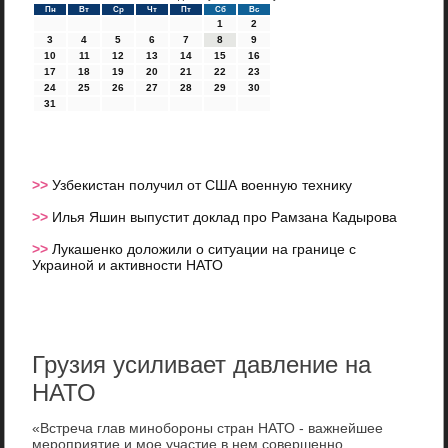
Пн
Вт
Ср
Чт
Пт
Сб
Вс
1
2
3
4
5
6
7
8
9
10
11
12
13
14
15
16
17
18
19
20
21
22
23
24
25
26
27
28
29
30
31
>>
Узбекистан получил от США военную технику
>>
Илья Яшин выпустит доклад про Рамзана Кадырова
>>
Лукашенко доложили о ситуации на границе с
Украиной и активности НАТО
Грузия усиливает давление на
НАТО
«Встреча глав минобороны стран НАТО - важнейшее
мероприятие и мое участие в нем совершенно