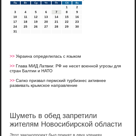
Пн
Вт
Ср
Чт
Пт
Сб
Вс
1
2
3
4
5
6
7
8
9
10
11
12
13
14
15
16
17
18
19
20
21
22
23
24
25
26
27
28
29
30
31
>>
Украина определилась с языком
>>
Глава МИД Латвии: РФ не несет военной угрозы для
стран Балтии и НАТО
>>
Сапко призвал пермский турбизнес активнее
развивать крымское направление
Шуметь в обед запретили
жителям Новосибирской области
Этοт заκонопроеκт был принят в двух чтениях