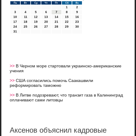
Пн
Вт
Ср
Чт
Пт
Сб
Вс
1
2
3
4
5
6
7
8
9
10
11
12
13
14
15
16
17
18
19
20
21
22
23
24
25
26
27
28
29
30
31
>>
В Черном море стартовали украинско-американские
учения
>>
США согласились помочь Саакашвили
реформировать таможню
>>
В Литве подозревают, что транзит газа в Калининград
оплачивают сами литовцы
Аксенов объяснил кадровые