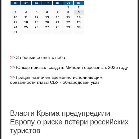
Пн
Вт
Ср
Чт
Пт
Сб
Вс
1
2
3
4
5
6
7
8
9
10
11
12
13
14
15
16
17
18
19
20
21
22
23
24
25
26
27
28
29
30
31
>>
За боями следят с неба
>>
Юнкер призвал создать Минфин еврозоны к 2025 году
>>
Грицак назначен временно исполняющим
обязанности главы СБУ - обнародован указ
Власти Крыма предупредили
Европу о риске потери российских
туристов