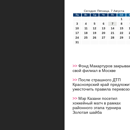
Сегодня: Пятница, 7 Августа
Пн
Вт
Ср
Чт
Пт
Сб
1
3
4
5
6
7
8
10
11
12
13
14
15
17
18
19
20
21
22
24
25
26
27
28
29
31
>>
Фонд Макартуров закрыва
свой филиал в Москве
>>
После страшного ДТП
Красноярский край предложи
ужесточить правила перевозо
>>
Мэр Казани посетил
хоккейный матч в рамках
районного этапа турнира
Золотая шайба