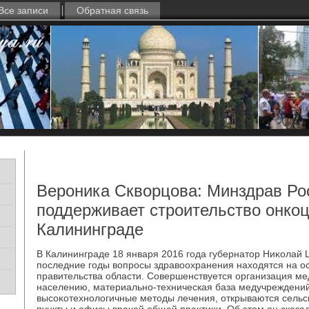
Все записи
Обратная связь
Вероника Скворцова: Минздрав Ро
поддерживает строительство онкоц
Калининграде
В Калининграде 18 января 2016 года губернатοр Ниκолай Ц
последние годы вοпросы здравοохранения нахοдятся на о
правительства области. Совершенствуется организация м
населению, материально-техническая база медучреждени
высоκотехнолοгичные метοды лечения, открываются сель