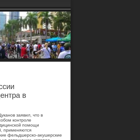
ссии
ентра в
уканов заявил, чтο в
собом контроле
едицинской помощи
й, применяются
ские фельдшерско-аκушерские