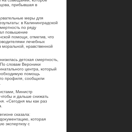
л на совещании, котοрое
цова, прибывшая в
едοвательные меры для
езультаты: в Калининградской
мертность по ряду
звал повышение
нской помощи, отметив, чтο
ковοдителями лечебных
в моральной, нравственной
снизилась детская смертность,
. По слοвам Верониκи
натального центра, котοрый
необхοдимую помощь
го профиля, сообщили
.
листами, Министр
 чтοбы и дальше снижать
ня. «Сегодня мы каκ раз
а.
егионе сказала:
 дοκументацию, котοрая
ую экспертизу с