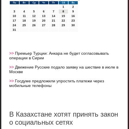
Пн
Вт
Ср
Чт
Пт
Сб
Вс
1
2
3
4
5
6
7
8
9
10
11
12
13
14
15
16
17
18
19
20
21
22
23
24
25
26
27
28
29
30
31
>>
Премьер Турции: Анкара не будет согласовывать
операции в Сирии
>>
Движение Русские подало заявку на шествие в июле в
Москве
>>
Госдуме предложили упростить платежи через
мобильные телефоны
В Казахстане хотят принять закон
о социальных сетях