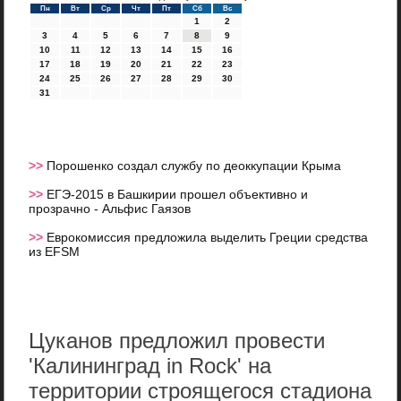
Пн
Вт
Ср
Чт
Пт
Сб
Вс
1
2
3
4
5
6
7
8
9
10
11
12
13
14
15
16
17
18
19
20
21
22
23
24
25
26
27
28
29
30
31
>>
Порошенко создал службу по деоккупации Крыма
>>
ЕГЭ-2015 в Башкирии прошел объективно и
прозрачно - Альфис Гаязов
>>
Еврокомиссия предложила выделить Греции средства
из EFSM
Цуканов предложил провести
'Калининград in Rock' на
территории строящегося стадиона