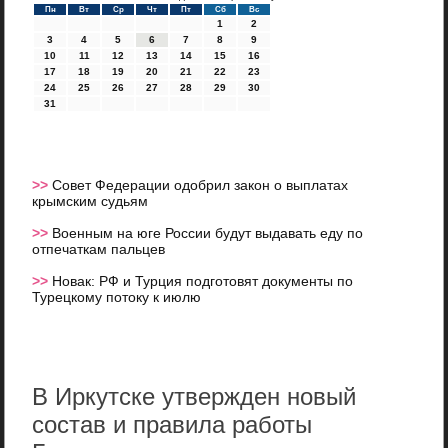
Пн
Вт
Ср
Чт
Пт
Сб
Вс
1
2
3
4
5
6
7
8
9
10
11
12
13
14
15
16
17
18
19
20
21
22
23
24
25
26
27
28
29
30
31
>>
Совет Федерации одобрил закон о выплатах
крымским судьям
>>
Военным на юге России будут выдавать еду по
отпечаткам пальцев
>>
Новак: РФ и Турция подготовят документы по
Турецкому потоку к июлю
В Иркутске утвержден новый
состав и правила работы