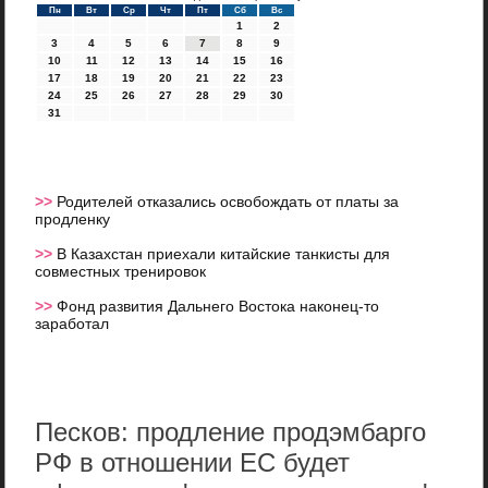
Пн
Вт
Ср
Чт
Пт
Сб
Вс
1
2
3
4
5
6
7
8
9
10
11
12
13
14
15
16
17
18
19
20
21
22
23
24
25
26
27
28
29
30
31
>>
Родителей отказались освобождать от платы за
продленку
>>
В Казахстан приехали китайские танкисты для
совместных тренировок
>>
Фонд развития Дальнего Востока наконец-то
заработал
Песков: продление продэмбарго
РФ в отношении ЕС будет