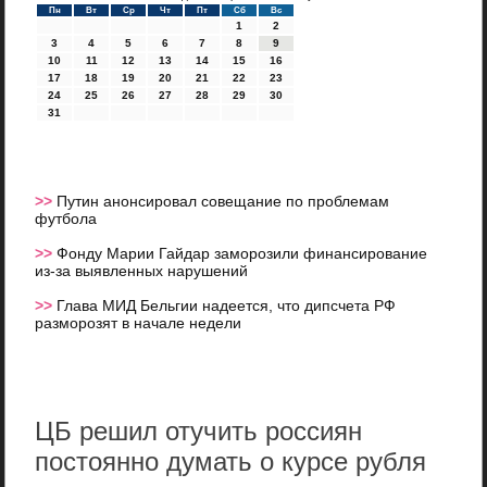
Пн
Вт
Ср
Чт
Пт
Сб
Вс
1
2
3
4
5
6
7
8
9
10
11
12
13
14
15
16
17
18
19
20
21
22
23
24
25
26
27
28
29
30
31
>>
Путин анонсировал совещание по проблемам
футбола
>>
Фонду Марии Гайдар заморозили финансирование
из-за выявленных нарушений
>>
Глава МИД Бельгии надеется, что дипсчета РФ
разморозят в начале недели
ЦБ решил отучить россиян
постоянно думать о курсе рубля