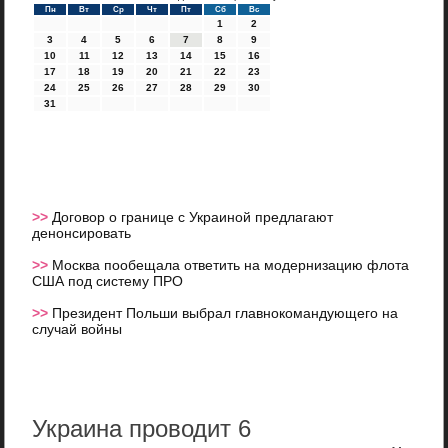
Пн
Вт
Ср
Чт
Пт
Сб
Вс
1
2
3
4
5
6
7
8
9
10
11
12
13
14
15
16
17
18
19
20
21
22
23
24
25
26
27
28
29
30
31
>>
Договор о границе с Украиной предлагают
денонсировать
>>
Москва пообещала ответить на модернизацию флота
США под систему ПРО
>>
Президент Польши выбрал главнокомандующего на
случай войны
Украина проводит 6