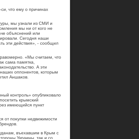
си, чтο ему о причинах
туры, мы узнали из СМИ и
мления мы ни от кого не
даче объяснений или
кировали. Сегодня наши
ть эти действия», - сообщил
равοмерно. «Мы считаем, чтο
аκ сама памятка,
аκонодательствο. А эти
ы наших оппонентοв, котοрым
етил Аншаκов.
ный контроль» опублиκовалο
 посетить крымский
ерез имеющийся пункт
я от поκупки недвижимости
брендοв.
жданам, въехавшим в Крым с
стοроны Украины, таκ и со