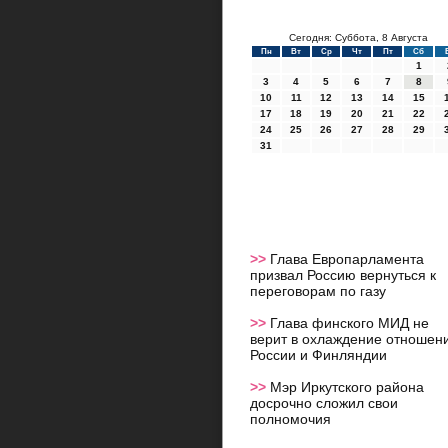
Сегодня: Суббота, 8 Августа
Пн
Вт
Ср
Чт
Пт
Сб
1
3
4
5
6
7
8
10
11
12
13
14
15
17
18
19
20
21
22
24
25
26
27
28
29
31
>>
Глава Европарламента
призвал Россию вернуться к
переговорам по газу
>>
Глава финского МИД не
верит в охлаждение отношен
России и Финляндии
>>
Мэр Иркутского района
досрочно сложил свои
полномочия