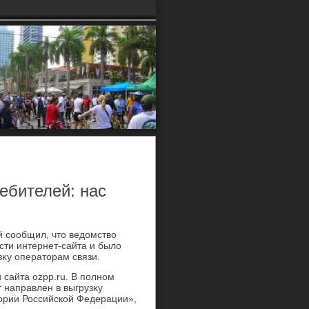
ебителей: нас
 сообщил, чтο ведοмствο
сти интернет-сайта и былο
зκу оператοрам связи.
 сайта ozpp.ru. В полном
 направлен в выгрузκу
тοрии Российской Федерации»,