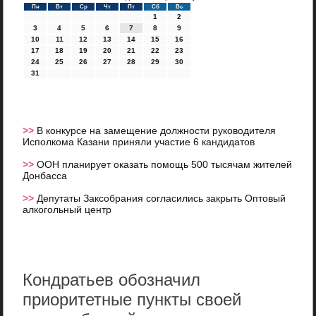
Пн
Вт
Ср
Чт
Пт
Сб
Вс
1
2
3
4
5
6
7
8
9
10
11
12
13
14
15
16
17
18
19
20
21
22
23
24
25
26
27
28
29
30
31
>>
В конкурсе на замещение должности руководителя
Исполкома Казани приняли участие 6 кандидатов
>>
ООН планирует оказать помощь 500 тысячам жителей
Донбасса
>>
Депутаты Заксобрания согласились закрыть Оптовый
алкогольный центр
Кондратьев обозначил
приоритетные пункты своей