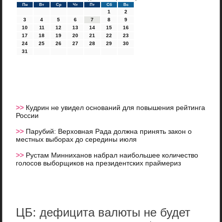
Пн
Вт
Ср
Чт
Пт
Сб
Вс
1
2
3
4
5
6
7
8
9
10
11
12
13
14
15
16
17
18
19
20
21
22
23
24
25
26
27
28
29
30
31
>>
Кудрин не увидел оснований для повышения рейтинга
России
>>
Парубий: Верховная Рада должна принять закон о
местных выборах до середины июля
>>
Рустам Минниханов набрал наибольшее количество
голосов выборщиков на президентских праймериз
ЦБ: дефицита валюты не будет