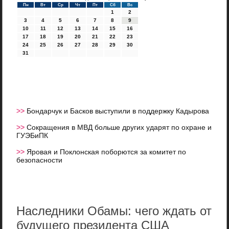
Пн
Вт
Ср
Чт
Пт
Сб
Вс
1
2
3
4
5
6
7
8
9
10
11
12
13
14
15
16
17
18
19
20
21
22
23
24
25
26
27
28
29
30
31
>>
Бондарчук и Басков выступили в поддержку Кадырова
>>
Сокращения в МВД больше других ударят по охране и
ГУЭБиПК
>>
Яровая и Поклонская поборются за комитет по
безопасности
Наследники Обамы: чего ждать от
будущего президента США