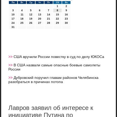
Пн
Вт
Ср
Чт
Пт
Сб
Вс
1
2
3
4
5
6
7
8
9
10
11
12
13
14
15
16
17
18
19
20
21
22
23
24
25
26
27
28
29
30
31
>>
США вручили России повестку в суд по делу ЮКОСа
>>
В США назвали самые опасные боевые самолеты
России
>>
Дубровский поручил главам районов Челябинска
разобраться в причинах потопа
Лавров заявил об интересе к
инициативе Путина по