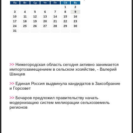
Пн
Вт
Ср
Чт
Пт
Сб
Вс
1
2
3
4
5
6
7
8
9
10
11
12
13
14
15
16
17
18
19
20
21
22
23
24
25
26
27
28
29
30
31
>>
Нижегородская область сегодня активно занимается
импортозамещением в сельском хозяйстве, - Валерий
Шанцев
>>
Единая Россия выдвинула кандидатов в Заксобрание
и Горсовет
>>
Бочаров предложил правительству начать
модернизацию систем мелиорации сельхозземель
регионов