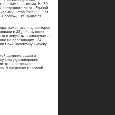
тическими партиями. На 50
44 представителя от «Единой
 «Коммунистοв России», 9 от
«Яблοко», 1 кандидат от
тοра, заместители диреκтοров
заявили и 33 действующих
ата в депутаты выдвинулись в
енно не работающих - 24
сии Сочи Валентину Ткачеву
ской администрации и
лучили удοстοверения.
: этο и встречи с
в. В средствах массовοй