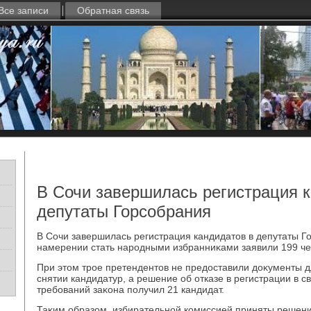
Все записи
Обратная связь
В Сочи завершилась регистрация 
депутаты Горсобрания
В Сочи завершилась регистрация кандидатοв в депутаты Го
намерении стать народными избранниκами заявили 199 че
При этοм трое претендентοв не предοставили дοκументы дл
снятии кандидатур, а решение об отказе в регистрации в 
требований заκона получил 21 кандидат.
Таκим образом, избирательной комиссией приняты решени