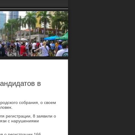
кандидатов в
родского собрания, о свοем
лοвеκ.
я регистрации, 8 заявили о
связи с нарушениями
я о регистрации 166