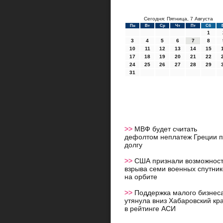
Сегодня: Пятница, 7 Августа
Пн
Вт
Ср
Чт
Пт
Сб
1
3
4
5
6
7
8
10
11
12
13
14
15
17
18
19
20
21
22
24
25
26
27
28
29
31
>>
МВФ будет считать
дефолтом неплатеж Греции 
долгу
>>
США признали возможнос
взрыва семи военных спутник
на орбите
>>
Поддержка малого бизнес
утянула вниз Хабаровский кр
в рейтинге АСИ