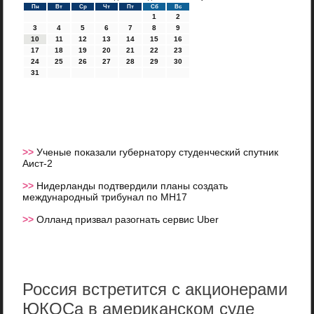
Пн
Вт
Ср
Чт
Пт
Сб
Вс
1
2
3
4
5
6
7
8
9
10
11
12
13
14
15
16
17
18
19
20
21
22
23
24
25
26
27
28
29
30
31
>>
Ученые показали губернатору студенческий спутник
Аист-2
>>
Нидерланды подтвердили планы создать
международный трибунал по MH17
>>
Олланд призвал разогнать сервис Uber
Россия встретится с акционерами
ЮКОСа в американском суде