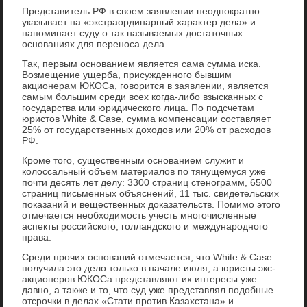
Представитель РФ в своем заявлении неоднократно
указывает на «экстраординарный характер дела» и
напоминает суду о так называемых достаточных
основаниях для переноса дела.
Так, первым основанием является сама сумма иска.
Возмещение ущерба, присужденного бывшим
акционерам ЮКОСа, говорится в заявлении, является
самым большим среди всех когда-либо взысканных с
государства или юридического лица. По подсчетам
юристов White & Case, сумма компенсации составляет
25% от государственных доходов или 20% от расходов
РФ.
Кроме того, существенным основанием служит и
колоссальный объем материалов по тянущемуся уже
почти десять лет делу: 3300 страниц стенограмм, 6500
страниц письменных объяснений, 11 тыс. свидетельских
показаний и вещественных доказательств. Помимо этого
отмечается необходимость учесть многочисленные
аспекты российского, голландского и международного
права.
Среди прочих оснований отмечается, что White & Case
получила это дело только в начале июля, а юристы экс-
акционеров ЮКОСа представляют их интересы уже
давно, а также и то, что суд уже представлял подобные
отсрочки в делах «Стати против Казахстана» и