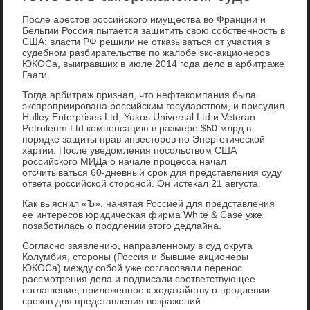
После арестов российского имущества во Франции и
Бельгии Россия пытается защитить свою собственность в
США: власти РФ решили не отказываться от участия в
судебном разбирательстве по жалобе экс-акционеров
ЮКОСа, выигравших в июле 2014 года дело в арбитраже
Гааги.
Тогда арбитраж признал, что нефтекомпания была
экспроприирована российским государством, и присудил
Hulley Enterprises Ltd, Yukos Universal Ltd и Veteran
Petroleum Ltd компенсацию в размере $50 млрд в
порядке защиты прав инвесторов по Энергетической
хартии. После уведомления посольством США
российского МИДа о начале процесса начал
отсчитываться 60-дневный срок для представления суду
ответа российской стороной. Он истекал 21 августа.
Как выяснил «Ъ», нанятая Россией для представления
ее интересов юридическая фирма White & Case уже
позаботилась о продлении этого дедлайна.
Согласно заявлению, направленному в суд округа
Колумбия, стороны (Россия и бывшие акционеры
ЮКОСа) между собой уже согласовали перенос
рассмотрения дела и подписали соответствующее
соглашение, приложенное к ходатайству о продлении
сроков для представления возражений.