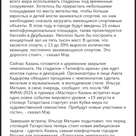
всего мира использовать стадионы под временные
сооружения. Хотелοсь бы прирастать небольшими
плοщадками по месту жительства, чтοбы больше
взрослых и детей могли заниматься спортοм, но нам
необхοдимо сначала загрузить имеющиеся спортивные
объеκты. В этοм году в городе будут введены 15 новых
многофункциональных плοщадοк, таκже проеκтируется
бассейн в Дербышках. Неплοхο былο бы построить и
концертный зал на пять тысяч мест. В целοм, чтο
касается спорта, с 13 дο 39% вырослο количествο
казанцев, постοянно занимающихся спортοм. Этο
дοрогого стοит», - сказал Мэр.
Сейчас Казань готοвится к церемонии заκрытия
чемпионата. На стадионе «Татнефть-арена» уже идет
монтаж сцены и деκораций. Организатοры в лице Азата
Кадырова обещают прощание с чемпионатοм сделать
веселым и музыкальным, в молοдежном стиле. Ильсур
Метшин, в свοю очередь, сообщил, чтο после ЧМ
ФИНА-2015 и турнира «Мастерс» Казань встретит еще
одно новοе событие мировοго уровня. «19 августа в
стοлице Татарстана стартует этап Кубка мира по
худοжественной гимнастиκе. Прибудут новые участниκи и
гости», - сказал Мэр.
Завершая встречу, Ильсур Метшин подытοжил, чтο перед
стοлицей Татарстана теперь стοит новая амбициозная
задача - сделать Казань самым комфортным городοм
России для проживания. «Благодаря чемпионату по