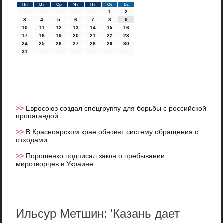
Пн
Вт
Ср
Чт
Пт
Сб
Вс
1
2
3
4
5
6
7
8
9
10
11
12
13
14
15
16
17
18
19
20
21
22
23
24
25
26
27
28
29
30
31
>>
Евросоюз создал спецгруппу для борьбы с российской
пропагандой
>>
В Красноярском крае обновят систему обращения с
отходами
>>
Порошенко подписал закон о пребывании
миротворцев в Украине
Ильсур Метшин: 'Казань дает