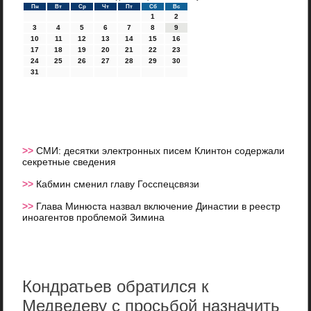
Пн
Вт
Ср
Чт
Пт
Сб
Вс
1
2
3
4
5
6
7
8
9
10
11
12
13
14
15
16
17
18
19
20
21
22
23
24
25
26
27
28
29
30
31
>>
СМИ: десятки электронных писем Клинтон содержали
секретные сведения
>>
Кабмин сменил главу Госспецсвязи
>>
Глава Минюста назвал включение Династии в реестр
иноагентов проблемой Зимина
Кондратьев обратился к
Медведеву с просьбой назначить