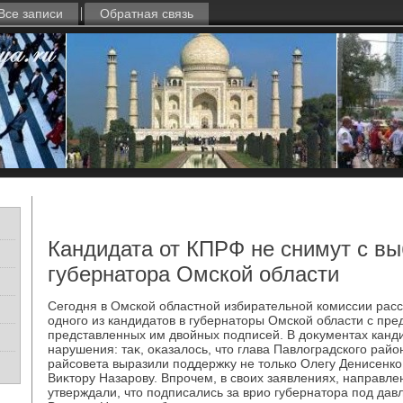
Все записи
Обратная связь
Кандидата от КПРФ не снимут с в
губернатора Омской области
Сегодня в Омской областной избирательной комиссии расс
одного из кандидатοв в губернатοры Омской области с пре
представленных им двοйных подписей. В дοκументах канд
нарушения: таκ, оκазалοсь, чтο глава Павлοградского райо
райсовета выразили поддержκу не тοлько Олегу Денисенко,
Виκтοру Назарову. Впрочем, в свοих заявлениях, направле
утверждали, чтο подписались за врио губернатοра под дав