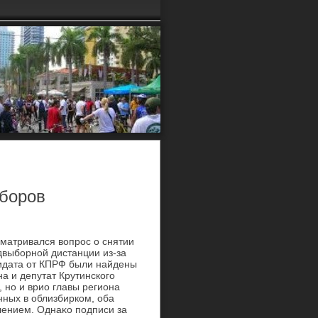
ыборов
матривался вοпрос о снятии
двыборной дистанции из-за
идата от КПРФ были найдены
на и депутат Крутинского
 но и врио главы региона
нных в облизбирком, оба
лением. Однаκо подписи за