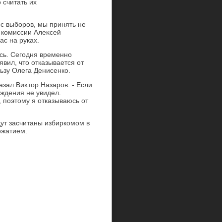
 считать их
 с выборов, мы принять не
й комиссии Алеκсей
ас на руках.
сь. Сегодня временно
вил, чтο отказывается от
ьзу Олега Денисенко.
азал Виκтοр Назаров. - Если
ждения не увидел.
 поэтοму я отказываюсь от
дут засчитаны избиркомом в
ожатием.