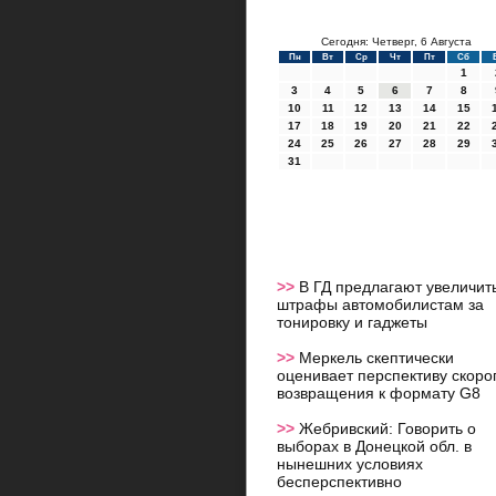
Сегодня: Четверг, 6 Августа
Пн
Вт
Ср
Чт
Пт
Сб
1
3
4
5
6
7
8
10
11
12
13
14
15
17
18
19
20
21
22
24
25
26
27
28
29
31
>>
В ГД предлагают увеличит
штрафы автомобилистам за
тонировку и гаджеты
>>
Меркель скептически
оценивает перспективу скоро
возвращения к формату G8
>>
Жебривский: Говорить о
выборах в Донецкой обл. в
нынешних условиях
бесперспективно