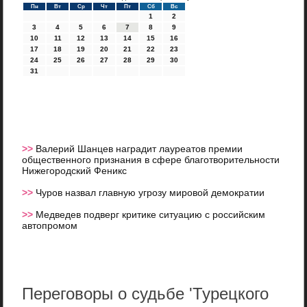
Пн
Вт
Ср
Чт
Пт
Сб
Вс
1
2
3
4
5
6
7
8
9
10
11
12
13
14
15
16
17
18
19
20
21
22
23
24
25
26
27
28
29
30
31
>>
Валерий Шанцев наградит лауреатов премии
общественного признания в сфере благотворительности
Нижегородский Феникс
>>
Чуров назвал главную угрозу мировой демократии
>>
Медведев подверг критике ситуацию с российским
автопромом
Переговоры о судьбе 'Турецкого