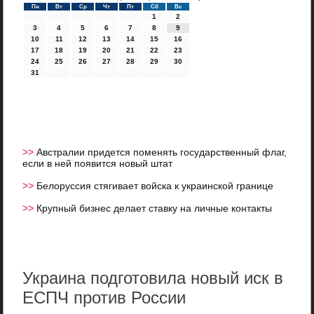
Пн
Вт
Ср
Чт
Пт
Сб
Вс
1
2
3
4
5
6
7
8
9
10
11
12
13
14
15
16
17
18
19
20
21
22
23
24
25
26
27
28
29
30
31
>>
Австралии придется поменять государственный флаг,
если в ней появится новый штат
>>
Белоруссия стягивает войска к украинской границе
>>
Крупный бизнес делает ставку на личные контакты
Украина подготовила новый иск в
ЕСПЧ против России