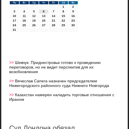
Пн
Вт
Ср
Чт
Пт
Сб
Вс
1
2
3
4
5
6
7
8
9
10
11
12
13
14
15
16
17
18
19
20
21
22
23
24
25
26
27
28
29
30
31
>>
Шевчук: Приднестровье готово к проведению
переговоров, но не видит перспектив для их
возобновления
>>
Вячеслав Сапега назначен председателем
Нижегородского районного суда Нижнего Новгорода
>>
Казахстан намерен наладить торговые отношения с
Ираном
Суд Лондона обязал