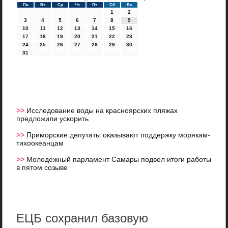
Пн
Вт
Ср
Чт
Пт
Сб
Вс
1
2
3
4
5
6
7
8
9
10
11
12
13
14
15
16
17
18
19
20
21
22
23
24
25
26
27
28
29
30
31
>>
Исследование воды на красноярских пляжах
предложили ускорить
>>
Приморские депутаты оказывают поддержку морякам-
тихоокеанцам
>>
Молодежный парламент Самары подвел итоги работы
в пятом созыве
ЕЦБ сохранил базовую