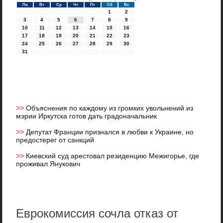
Пн
Вт
Ср
Чт
Пт
Сб
Вс
1
2
3
4
5
6
7
8
9
10
11
12
13
14
15
16
17
18
19
20
21
22
23
24
25
26
27
28
29
30
31
>>
Объяснения по каждому из громких увольнений из
мэрии Иркутска готов дать градоначальник
>>
Депутат Франции признался в любви к Украине, но
предостерег от санкций
>>
Киевский суд арестовал резиденцию Межигорье, где
проживал Янукович
Еврокомиссия сочла отказ от