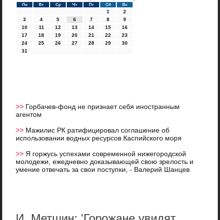
Пн
Вт
Ср
Чт
Пт
Сб
Вс
1
2
3
4
5
6
7
8
9
10
11
12
13
14
15
16
17
18
19
20
21
22
23
24
25
26
27
28
29
30
31
>>
Горбачев-фонд не признает себя иностранным
агентом
>>
Мажилис РК ратифицировал соглашение об
использовании водных ресурсов Каспийского моря
>>
Я горжусь успехами современной нижегородской
молодежи, ежедневно доказывающей свою зрелость и
умение отвечать за свои поступки, - Валерий Шанцев
И. Метшин: 'Горожане увидят